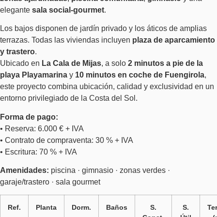
elegante
sala social-gourmet
.
Los bajos disponen de jardín privado y los áticos de amplias
terrazas. Todas las viviendas incluyen
plaza de aparcamiento
y trastero
.
Ubicado en
La Cala de Mijas
, a solo
2 minutos a pie de la
playa Playamarina
y
10 minutos en coche de Fuengirola
,
este proyecto combina ubicación, calidad y exclusividad en un
entorno privilegiado de la Costa del Sol.
Forma de pago:
• Reserva: 6.000 € + IVA
• Contrato de compraventa: 30 % + IVA
• Escritura: 70 % + IVA
Amenidades:
piscina · gimnasio · zonas verdes ·
garaje/trastero · sala gourmet
Ref.
Planta
Dorm.
Baños
S.
S.
Te