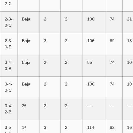
2-C
2-3-
Baja
2
2
100
74
21
0-C
2-3-
Baja
3
2
106
89
18
0-E
3-4-
Baja
2
2
85
74
10
0-B
3-4-
Baja
2
2
100
74
10
0-C
3-4-
2ª
2
2
—
—
—
2-B
3-5-
1ª
3
2
114
82
16