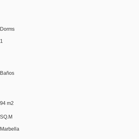
Dorms
1
Baños
94 m2
SQ.M
Marbella