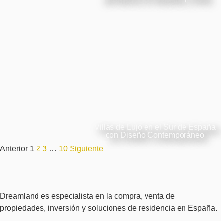
Villas de Lujo en el Sur de España
€
3,050,000
€
3,050,000
Ver Detalles
con Diseño Contemporáneo
Anterior
1
2
3
…
10
Siguiente
Dreamland es especialista en la compra, venta de
propiedades, inversión y soluciones de residencia en España.