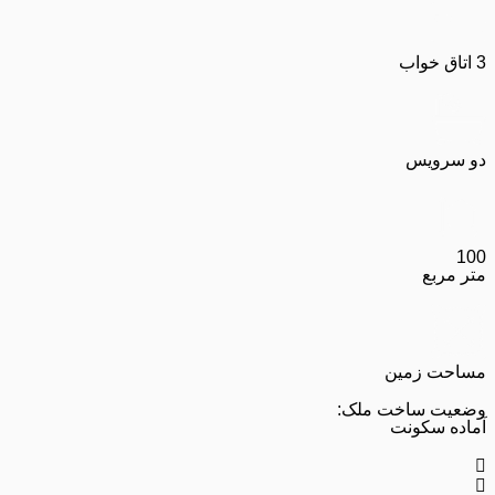
3 اتاق خواب
دو سرویس
100
متر مربع
مساحت زمین
وضعیت ساخت ملک:
آماده سکونت